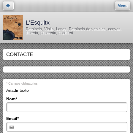
Menu
L'Esquitx
Retolació, Vinils, Lones, Retolació de vehicles, canvas,
llibreria, papereria, copisteri
CONTACTE
* Campos obligatorios
Añadir texto
Nom
*
Email
*